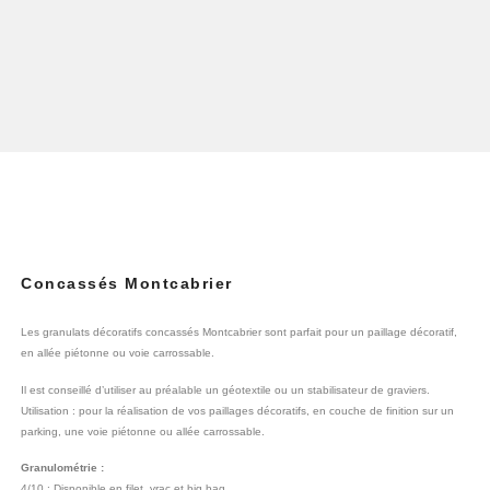
Concassés Montcabrier
Les granulats décoratifs concassés Montcabrier sont parfait pour un paillage décoratif,
en allée piétonne ou voie carrossable.
Il est conseillé d’utiliser au préalable un géotextile ou un stabilisateur de graviers.
Utilisation : pour la réalisation de vos paillages décoratifs, en couche de finition sur un
parking, une voie piétonne ou allée carrossable.
Granulométrie :
4/10 : Disponible en filet, vrac et big bag.