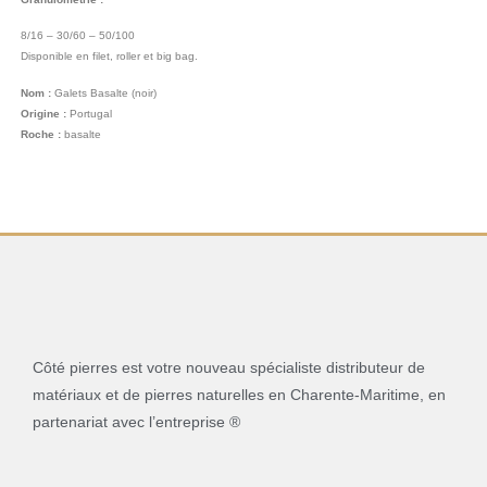
8/16 – 30/60 – 50/100
Disponible en filet, roller et big bag.
Nom :
Galets Basalte (noir)
Origine :
Portugal
Roche :
basalte
Côté pierres est votre nouveau spécialiste distributeur de
matériaux et de pierres naturelles en Charente-Maritime, en
partenariat avec l’entreprise ®