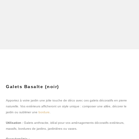
Galets Basalte (noir)
Apportez à votre jardin une jolie touche de déco avec ces galets décoratifs en pierre
naturelle. Vos extérieurs afficheront un style unique : composer une allée, décorer le
jardin ou sublimer une
bordure
.
Utilisation :
Galets anthracite, idéal pour vos aménagements décoratifs extérieurs,
massifs, bordures de jardins, jardinières ou vases.
Granulométrie :