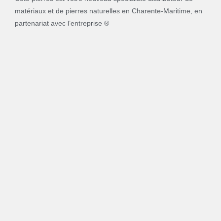
matériaux et de pierres naturelles en Charente-Maritime, en
partenariat avec l’entreprise ®
Accueil
Notre fonctionnement
Nos services
Nos produits
FAQ
Galets décoratifs
Granulats décoratifs et paillages
Rocailles et rochers