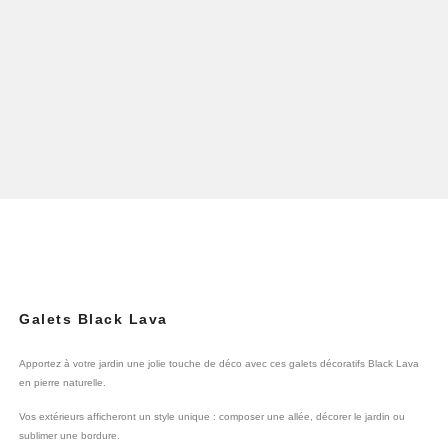
Galets Black Lava
Apportez à votre jardin une jolie touche de déco avec ces galets décoratifs Black Lava
en pierre naturelle.
Vos extérieurs afficheront un style unique : composer une allée, décorer le jardin ou
sublimer une bordure.