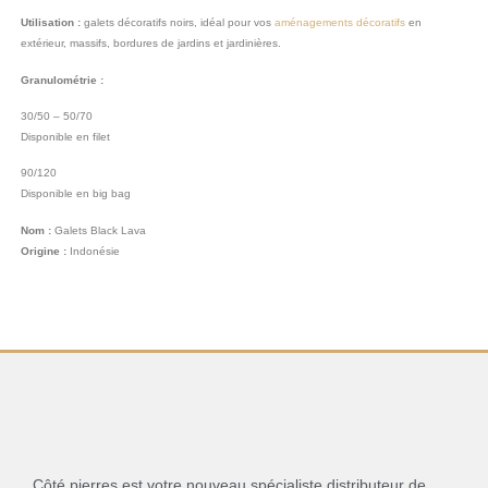
Utilisation :
galets décoratifs noirs, idéal pour vos
aménagements décoratifs
en
extérieur, massifs, bordures de jardins et jardinières.
Granulométrie :
30/50 – 50/70
Disponible en filet
90/120
Disponible en big bag
Nom :
Galets Black Lava
Origine :
Indonésie
Côté pierres est votre nouveau spécialiste distributeur de