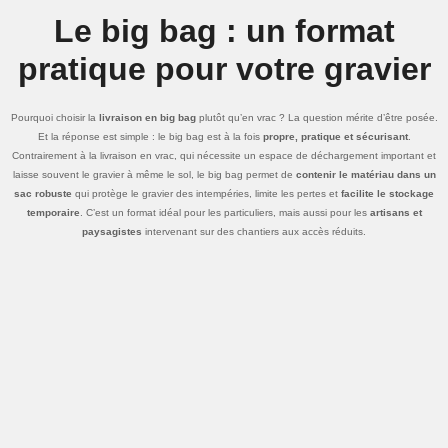
Le big bag : un format
pratique pour votre gravier
Pourquoi choisir la
livraison en big bag
plutôt qu’en vrac ? La question mérite d’être posée.
Et la réponse est simple : le big bag est à la fois
propre, pratique et sécurisant
.
Contrairement à la livraison en vrac, qui nécessite un espace de déchargement important et
laisse souvent le gravier à même le sol, le big bag permet de
contenir le matériau dans un
sac robuste
qui protège le gravier des intempéries, limite les pertes et
facilite le stockage
temporaire
. C’est un format idéal pour les particuliers, mais aussi pour les
artisans et
paysagistes
intervenant sur des chantiers aux accès réduits.
Autre avantage non négligeable : une fois vide, le
big bag est récupérable et réutilisable
.
Il n’y a donc ni gaspillage ni déchet superflu, ce qui en fait aussi un
choix respectueux de
l’environnement
.
Avec Côté Pierres, chaque commande en big bag est
soigneusement préparée
. Le poids
est vérifié, le type de gravier est contrôlé et l’emballage est sélectionné pour
résister au
transport comme à la manutention sur site
. Nous proposons d’ailleurs différents calibres et
couleurs de gravier, ce qui permet de trouver exactement le matériau qui correspond à votre
projet.