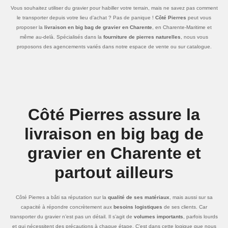
Vous souhaitez utiliser du gravier pour habiller votre terrain, mais ne savez pas comment
le transporter depuis votre lieu d’achat ? Pas de panique !
Côté Pierres
peut vous
proposer la
livraison en big bag de gravier en Charente
, en Charente-Maritime et
même au-delà. Spécialisés dans la
fourniture de pierres naturelles
, nous vous
proposons des agencements variés dans notre espace de vente ou sur catalogue.
Côté Pierres assure la
livraison en big bag de
gravier en Charente et
partout ailleurs
Côté Pierres a bâti sa réputation sur la
qualité de ses matériaux
, mais aussi sur sa
capacité à répondre concrètement aux
besoins logistiques
de ses clients. Car
transporter du gravier n’est pas un détail. Il s’agit de
volumes importants
, parfois lourds
et qui nécessitent des précautions à chaque étape. C’est dans cette logique que nous