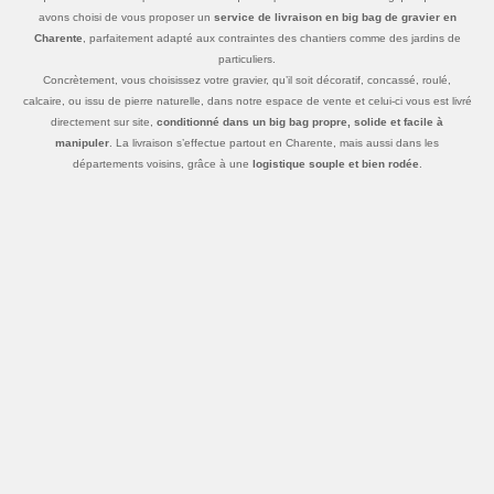
avons choisi de vous proposer un
service de livraison en big bag de gravier en
Charente
, parfaitement adapté aux contraintes des chantiers comme des jardins de
particuliers.
Concrètement, vous choisissez votre gravier, qu’il soit décoratif, concassé, roulé,
calcaire, ou issu de pierre naturelle, dans notre espace de vente et celui-ci vous est livré
directement sur site,
conditionné dans un big bag propre, solide et facile à
manipuler
. La livraison s’effectue partout en Charente, mais aussi dans les
départements voisins, grâce à une
logistique souple et bien rodée
.