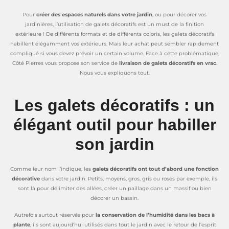
Pour
créer des espaces naturels dans votre jardin
, ou pour décorer vos
jardinières, l’utilisation de galets décoratifs est un must de la finition
extérieure ! De différents formats et de différents coloris, les galets décoratifs
habillent élégamment vos extérieurs. Mais leur achat peut sembler rapidement
compliqué si vous devez prévoir un certain volume. Face à cette problématique,
Côté Pierres vous propose son service de
livraison de galets décoratifs en vrac
.
Nous vous expliquons tout.
Les galets décoratifs : un
élégant outil pour habiller
son jardin
Comme leur nom l’indique, les
galets décoratifs ont tout d’abord une fonction
décorative
dans votre jardin. Petits, moyens, gros, gris ou roses par exemple, ils
sont là pour délimiter des allées, créer un paillage dans un massif ou bien
décorer un bassin.
Autrefois surtout réservés pour
la conservation de l’humidité dans les bacs à
plante
, ils sont aujourd’hui utilisés dans tout le jardin avec le retour de l’esprit