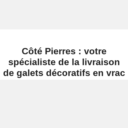
Côté Pierres : votre
spécialiste de la livraison
de galets décoratifs en vrac
Pour un
service de livraison de galets décoratifs en vrac
, Côté Pierre est votre
expert du matériau et de la pierre naturelle. Nous pouvons vous proposer un
large
choix de galets décoratifs pour votre jardin
et nos spécialistes sont là pour vous
orienter et vous conseiller au mieux pour un choix en parfaite adéquation avec
votre extérieur.
Vendus en vrac, nos galets décoratifs vous sont proposés
dans le volume qui vous
convient
et nous assurons
leur livraison sur le territoire métropolitain
. Notre réseau